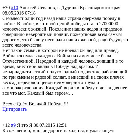
+30
#10
Алексей Леванов, г. Дудинка Красноярского края
08.05.2016 07:18
Семьдесят один год назад наша страна одержала победу в
войне. В войне, в которой ценой победы стало 27000000
человеческих жизней. Поколение наших дедов и прадедов
совершило невероятный подвиг, пожертвовав всем самым
дорогим, что было у него ради наших жизней, ради будущего
всего человечества.
Нет такой семьи, в которой не воевал бы дед или прадед.
Война коснулась каждого. Война на самом деле была
Отечественной, Народной и каждый человек, живший в то
время, внес свой вклад в Победу над врагом. И
четырнадцатилет
ний полуголодный подросток, работающий
по три смены и рядовой солдат, вынесший на своих плечах
весь ад передовой ценой неимоверного труда и
самопожертвован
ия. Каждый верил в победу и делал для нее
все что мог. Каждый был героем…
Всех с Днём Великой Победы!!!
Цитировать
+12
#9
Я это Я
30.07.2015 12:51
К сожалению, многие дороги находятся, в ужасающем