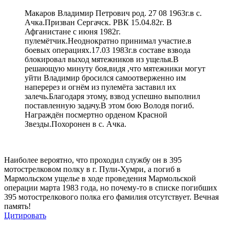
Макаров Владимир Петрович род. 27 08 1963г.в с.
Ачка.Призван Сергачск. РВК 15.04.82г. В
Афганистане с июня 1982г.
пулемётчик.Неоднократно принимал участие.в
боевых операциях.17.03 1983г.в составе взвода
блокировал выход мятежников из ущелья.В
решающую минуту боя,видя ,что мятежники могут
уйти Владимир бросился самоотверженно им
наперерез и огнём из пулемёта заставил их
залечь.Благодаря этому, взвод успешно выполнил
поставленную задачу.В этом бою Володя погиб.
Награждён посмертно орденом Красной
Звезды.Похоронен в с. Ачка.
Наиболее вероятно, что проходил службу он в 395
мотострелковом полку в г. Пули-Хумри, а погиб в
Мармольском ущелье в ходе проведения Мармольской
операции марта 1983 года, но почему-то в списке погибших
395 мотострелкового полка его фамилия отсутствует. Вечная
память!
Цитировать