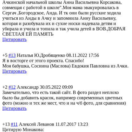
Ачкинской начальной школы Анна Васильевна Корсакова,
совмещая с работой в школе".Моя мама эвакуировалась в
Сергач ,Богородское, Анда. И тк они были русские ходила
учиться из Анды в Ачку и запомнила Анну Васильевну,
которая и разобувала их и сухие носки надевала детям и
убирала и учила и топила и так учила детей в ВОВ.ДОБРАЯ
СВЕТЛАЯ ЕЙ ПАМЯТЬ
Цитировать
+5
#13
Наталья Ю.Дробященко
08.11.2022 17:56
Я в восторге от этого проекта. Спасибо!
Моя бабушка, Соснина (Маслова) Евдокия Павловна из Ачки.
Цитировать
+2
#12
Александр
30.05.2022 09:09
Замечательно, что есть такой сайт. В фото раздел неплохо
было бы добавить красок, например современных цветных
фото (можно и тех же мест, что и на ч/б фото, для сравнения)
Цитировать
+13
#11
Алексей Леванов
11.07.2017 13:23
Цитирую Монакова: