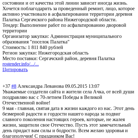
состоянии и от качества этой линии зависит иногда жизнь.
Хочется поблагодарить за проведенный ремонт, лицо, которое
активно участвовало в асфальтировании территории деревня
Палатка Сергачского района Нижегородской области.
Тендер: Выполнение работ по асфальтированию дворовой
территории
Организатор закупки: Администрация муниципального
образования "поселок Палатка"
Стоимость: 1 811 840 рублей
Регион закупки: Нижего
родская область
Место поставки: Сергачский район, деревня Палатка
rostender.info/.../...
Цитировать
+37
#8
Александра Леванова
09.05.2015 13:07
Уважаемые создатели сайта и жители села Ачка, от всей души
поздравляю вас с 70-летием Победы в Великой
Отечественной войне!
9 мая - главная, святая дата в жизни каждого из нас. Этот день
безмерной радости и гордости нашего народа за подвиг
славного поколения настоящих героев, которые, не жалея
жизни, защитили свое Отечество. Пусть этот замечательный
день придаст вам силы и бодрости. Всем желаю здоровья и
благополучия! С праздником Вас!