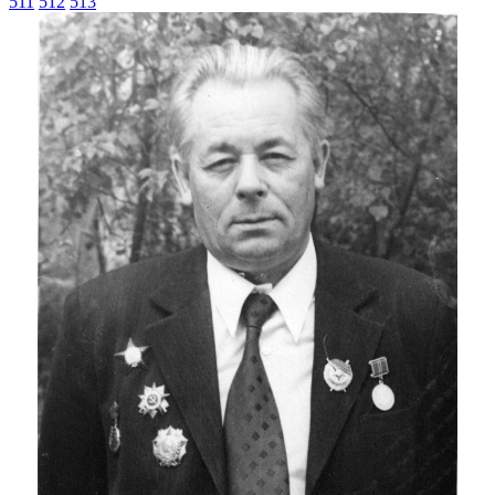
511
512
513