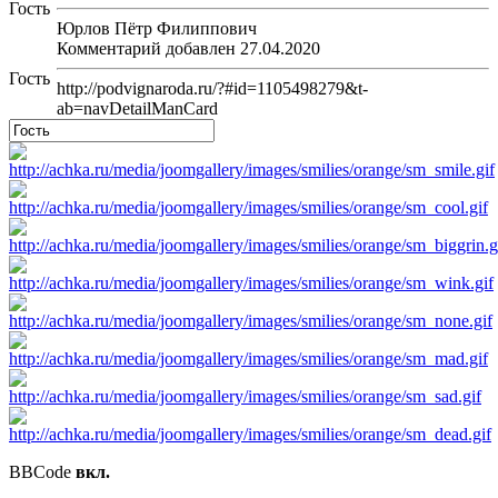
Гость
Юрлов Пётр Филиппович
Комментарий добавлен 27.04.2020
Гость
http://podvignaroda.ru/?#id=1105498279&t-
ab=navDetailManCard
BBCode
вкл.