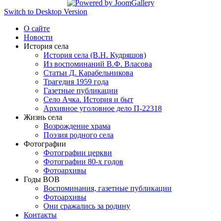
Switch to Desktop Version
О сайте
Новости
История села
История села (В.Н. Кудряшов)
Из воспоминаний В.Ф. Власова
Статьи Д. Карабельникова
Трагедия 1959 года
Газетные публикации
Село Ачка. История и быт
Архивное уголовное дело П-22318
Жизнь села
Возрождение храма
Поэзия родного села
Фотографии
Фотографии церкви
Фотографии 80-х годов
Фотоархивы
Годы ВОВ
Воспоминания, газетные публикации
Фотоархивы
Они сражались за родину
Контакты