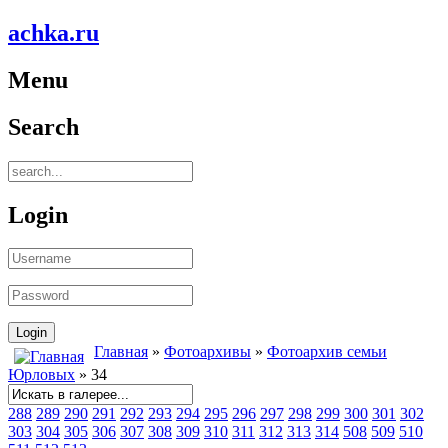
achka.ru
Menu
Search
Login
Главная
»
Фотоархивы
»
Фотоархив семьи
Юрловых
» 34
288
289
290
291
292
293
294
295
296
297
298
299
300
301
302
303
304
305
306
307
308
309
310
311
312
313
314
508
509
510