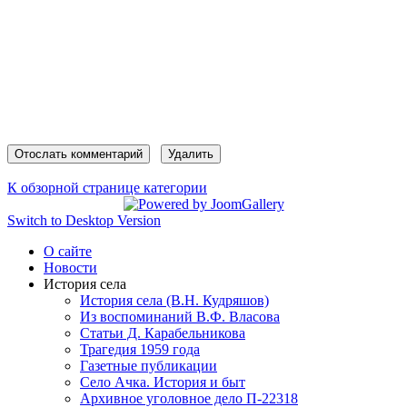
К обзорной странице категории
Switch to Desktop Version
О сайте
Новости
История села
История села (В.Н. Кудряшов)
Из воспоминаний В.Ф. Власова
Статьи Д. Карабельникова
Трагедия 1959 года
Газетные публикации
Село Ачка. История и быт
Архивное уголовное дело П-22318