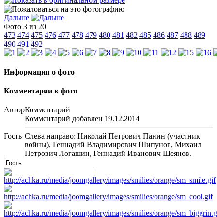
Дальше
Фото 3 из 20
473
474
475
476
477
478
479
480
481
482
485
486
487
488
489
490
491
492
Информация о фото
Комментарии к фото
Автор
Комментарий
Комментарий добавлен 19.12.2014
Гость
Слева направо: Николай Петрович Панин (участник
войны), Геннадий Владимирович Шипунов, Михаил
Петрович Логашин, Геннадий Иванович Шеянов.