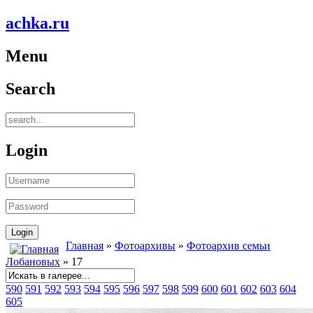
achka.ru
Menu
Search
Login
Главная
»
Фотоархивы
»
Фотоархив семьи
Лобановых
» 17
590
591
592
593
594
595
596
597
598
599
600
601
602
603
604
605