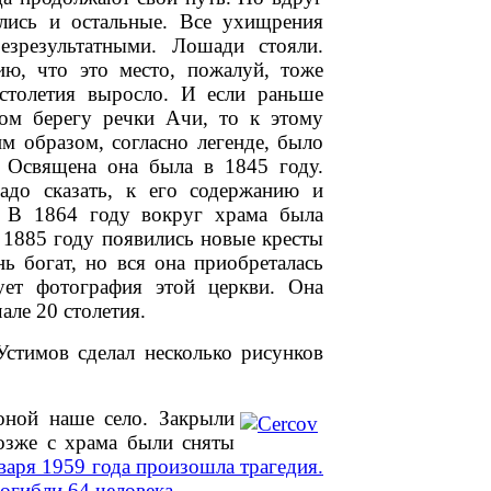
ились и остальные. Все ухищрения
езрезультатными. Лошади стояли.
ю, что это место, пожалуй, тоже
столетия выросло. И если раньше
ком берегу речки Ачи, то к этому
м образом, согласно легенде, было
. Освящена она была в 1845 году.
адо сказать, к его содержанию и
 В 1864 году вокруг храма была
В 1885 году появились новые кресты
ь богат, но вся она приобреталась
ует фотография этой церкви. Она
ле 20 столетия.
стимов сделал несколько рисунков
оной наше село. Закрыли
озже с храма были сняты
варя 1959 года произошла трагедия.
огибли 64 человека.