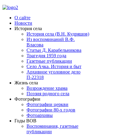
О сайте
Новости
История села
История села (В.Н. Кудряшов)
Из воспоминаний В.Ф.
Власова
Статьи Д. Карабельникова
Трагедия 1959 года
Газетные публикации
Село Ачка. История и быт
Архивное уголовное дело
П-22318
Жизнь села
Возрождение храма
Поэзия родного села
Фотографии
Фотографии церкви
Фотографии 80-х годов
Фотоархивы
Годы ВОВ
Воспоминания, газетные
публикации