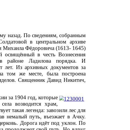
ому назад. По сведениям, собранным
Солдатовой в центральном архиве
я Михаила Фёдоровича (1613- 1645)
й освящённый в честь Вознесения
 в районе Ладилова порядка. И
т лет. Из архивных документов за
на том же месте, была построена
риделов. Священник Давид Никитич,
ии за 1904 год, которые
села возводится храм,
ует такая легенда: завозили лес для
ав немалый путь, въезжает в Ачку.
 церковь. Дорога идёт под уклон. По
да продолжают свой путь. Но вдруг