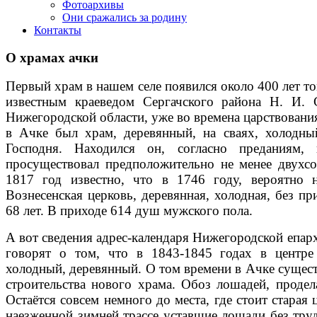
Фотоархивы
Они сражались за родину
Контакты
О храмах ачки
Первый храм в нашем селе появился около 400 лет т
известным краеведом Сергачского района Н. И. 
Нижегородской области, уже во времена царствовани
в Ачке был храм, деревянный, на сваях, холодны
Господня. Находился он, согласно преданиям,
просуществовал предположительно не менее двухсо
1817 год известно, что в 1746 году, вероятно 
Вознесенская церковь, деревянная, холодная, без п
68 лет. В приходе 614 душ мужского пола.
А вот сведения адрес-календаря Нижегородской епарх
говорят о том, что в 1843-1845 годах в центре 
холодный, деревянный. О том времени в Ачке существ
строительства нового храма. Обоз лошадей, продел
Остаётся совсем немного до места, где стоит старая
наезженной зимней трассе уставшие лошади без тру