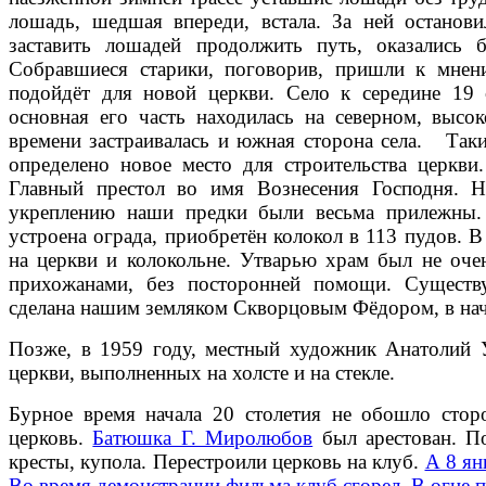
лошадь, шедшая впереди, встала. За ней останов
заставить лошадей продолжить путь, оказались б
Собравшиеся старики, поговорив, пришли к мнени
подойдёт для новой церкви. Село к середине 19 
основная его часть находилась на северном, высо
времени застраивалась и южная сторона села. Таки
определено новое место для строительства церкви
Главный престол во имя Вознесения Господня. Н
укреплению наши предки были весьма прилежны.
устроена ограда, приобретён колокол в 113 пудов. 
на церкви и колокольне. Утварью храм был не очен
прихожанами, без посторонней помощи. Существ
сделана нашим земляком Скворцовым Фёдором, в нача
Позже, в 1959 году, местный художник Анатолий У
церкви, выполненных на холсте и на стекле.
Бурное время начала 20 столетия не обошло стор
церковь.
Батюшка Г. Миролюбов
был арестован. П
кресты, купола. Перестроили церковь на клуб.
А 8 ян
Во время демонстрации фильма клуб сгорел. В огне п