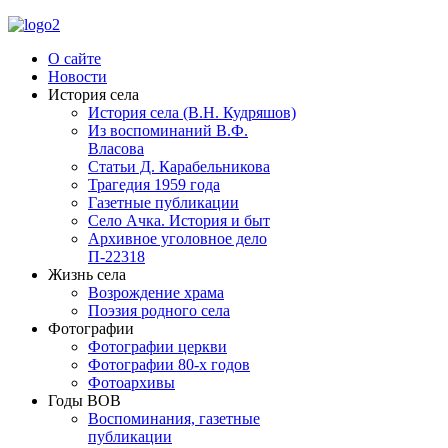
О сайте
Новости
История села
История села (В.Н. Кудряшов)
Из воспоминаний В.Ф.
Власова
Статьи Д. Карабельникова
Трагедия 1959 года
Газетные публикации
Село Ачка. История и быт
Архивное уголовное дело
П-22318
Жизнь села
Возрождение храма
Поэзия родного села
Фотографии
Фотографии церкви
Фотографии 80-х годов
Фотоархивы
Годы ВОВ
Воспоминания, газетные
публикации