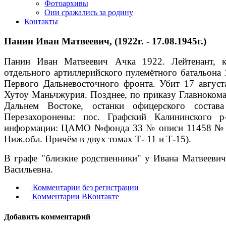
Фотоархивы
Они сражались за родину
Контакты
Панин Иван Матвеевич, (1922г. - 17.08.1945г.)
Панин Иван Матвеевич Ачка 1922. Лейтенант, к
отдельного артиллерийского пулемётного батальона 
Первого Дальневосточного фронта. Убит 17 август
Хутоу Маньчжурия. Позднее, по приказу Главноком
Дальнем Востоке, останки офицерского состав
Перезахоронены: пос. Графский Калининского р
информации: ЦАМО №фонда 33 № описи 11458 № дел
Ниж.обл. Причём в двух томах Т- 11 и Т-15).
В графе "близкие родственники" у Ивана Матвеевич
Васильевна.
Комментарии без регистрации
Комментарии ВКонтакте
Добавить комментарий