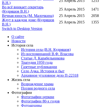
25 Апрель 2015
1253
В.Н.)
Во всё вникает секретарь
25 Апрель 2015
1471
(Кудряшов В.Н.)
Вечная юность (М. Малочкина)
25 Апрель 2015
2058
Ждут в каждом доме (Кудряшов
25 Апрель 2015
1355
В.Н.)
Switch to Desktop Version
О сайте
Новости
История села
История села (В.Н. Кудряшов)
Из воспоминаний В.Ф. Власова
Статьи Д. Карабельникова
Трагедия 1959 года
Газетные публикации
Село Ачка. История и быт
Архивное уголовное дело П-22318
Жизнь села
Возрождение храма
Поэзия родного села
Фотографии
Фотографии церкви
Фотографии 80-х годов
Фотоархивы