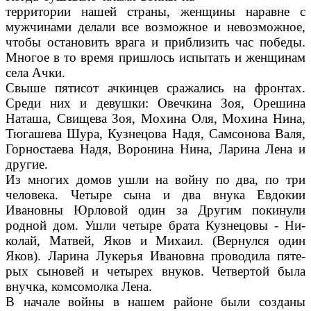
территории нашей страны, женщины наравне с
мужчинами делали все возможное и невоз­можное,
чтобы остановить врага и приблизить час победы.
Мно­гое в то время пришлось ис­пытать и женщинам
села Ачки.
Свыше пятисот ачкинцев сра­жались на фронтах.
Среди них и девушки: Овечкина Зоя, Орешина
Наташа, Свищева Зоя, Мохина Оля, Мохина Нина,
Тюгашева Шу­ра, Кузнецова Надя, Самсонова Валя,
Горностаева Надя, Ворони­на Нина, Ларина Лена и
другие.
Из многих домов ушли на вой­ну по два, по три
человека. Че­тыре сына и два внука Евдокии
Ивановны Юрловой один за Дру­гим покинули
родной дом. Ушли четыре брата Кузнецовы - Ни­
колай, Матвей, Яков и Михаил. (Вернулся один
Яков). Ларина Лукерья Ивановна проводила пяте­
рых сыновей и четырех внуков. Четвертой была
внучка, комсо­молка Лена.
В начале войны в нашем рай­оне были созданы