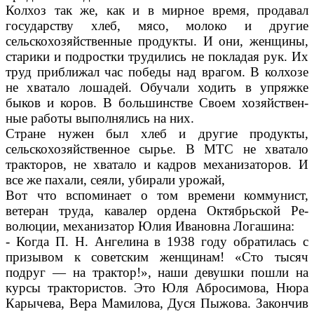
Колхоз так же, как и в мирное время, продавал
государству хлеб, мясо, молоко и другие
сельскохозяйственные продукты. И они, женщины,
старики и под­ростки трудились не покладая рук. Их
труд приближал час по­беды над врагом. В колхозе
не хватало лошадей. Обучали ходить в упряжке
быков и коров. В большинстве Своем хозяйствен­
ные работы выполнялись на них.
Стране нужен был хлеб и дру­гие продукты,
сельскохозяйствен­ное сырье. В МТС не хватало
тракторов, не хватало и кадров механизаторов. И
все же пахали, сеяли, убирали урожай,
Вот что вспоминает о том вре­мени коммунист,
ветеран труда, кавалер ордена Октябрьской Ре­
волюции, механизатор Юлия Ива­новна Логашина:
- Когда П. Н. Ангелина в 1938 году обратилась с
призы­вом к советским женщинам! «Сто тысяч
подруг — на трактор!», наши девушки пошли на
курсы трактористов. Это Юля Аброси­мова, Нюра
Карычева, Вера Мамилова, Дуся Пыжова. Закончив