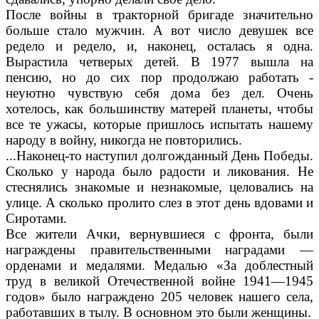
После войны в тракторной бригаде значительно
больше ста­ло мужчин. А вот число девушек все
редело и редело, и, нако­нец, осталась я одна.
Вырастила четверых детей. В 1977 вышла на
пенсию, но до сих пор продол­жаю работать -
неуютно чув­ствую себя дома без дел. Очень
хотелось, как большинству ма­терей планеты, чтобы
все те ужа­сы, которые пришлось испытать нашему
народу в войну, никогда не повторились.
...Наконец-то наступил долго­жданный День Победы.
Сколько у народа было радости и лико­вания. Не
стеснялись знакомые и незнакомые, целовались на
ули­це. А сколько пролито слез в этот день вдовами и
Сиротами.
Все жители Ачки, вернувшиеся с фронта, были
награждены пра­вительственными наградами —
орденами и медалями. Медалью «За доблестный
труд в великой Отечественной войне 1941—1945
годов» было награждено 205 че­ловек нашего села,
работавших в тылу. В основном это были жен­щины.