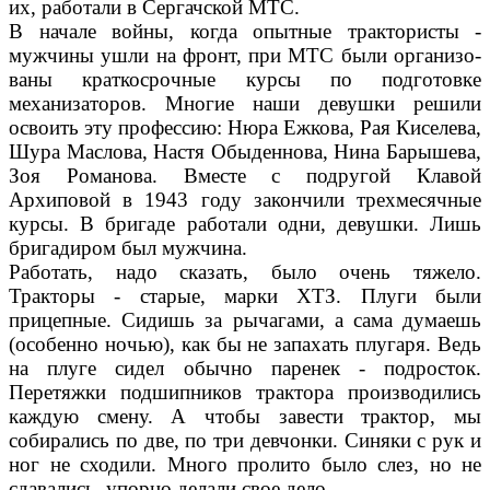
их, работали в Сергачской МТС.
В начале войны, когда опытные трактористы -
мужчины ушли на фронт, при МТС были организо­
ваны краткосрочные курсы по подготовке
механизаторов. Мно­гие наши девушки решили
освоить эту профессию: Нюра Ежкова, Рая Киселева,
Шура Маслова, Настя Обыденнова, Ни­на Барышева,
Зоя Романова. Вме­сте с подругой Клавой
Архиповой в 1943 году закончили трехмесяч­ные
курсы. В бригаде работали одни, девушки. Лишь
бригадиром был мужчина.
Работать, надо сказать, было очень тяжело.
Тракторы - ста­рые, марки ХТЗ. Плуги были
прицепные. Сидишь за рычагами, а сама думаешь
(особенно ночью), как бы не запахать плугаря. Ведь
на плуге сидел обычно паренек - подросток.
Перетяжки подшипни­ков трактора производились
каж­дую смену. А чтобы завести трактор, мы
собирались по две, по три девчонки. Синяки с рук и
ног не сходили. Много проли­то было слез, но не
сдавались, упорно делали свое дело.