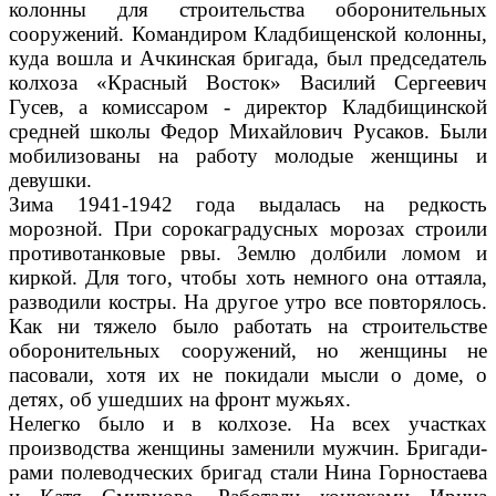
колонны для строительства оборонительных
сооружений. Командиром Клад­бищенской колонны,
куда вошла и Ачкинская бригада, был пред­седатель
колхоза «Красный Вос­ток» Василий Сергеевич
Гусев, а комиссаром - директор Кладбищинской
средней школы Федор Михайлович Русаков. Были
моби­лизованы на работу молодые женщины и
девушки.
Зима 1941-1942 года выдалась на редкость
морозной. При соро­каградусных морозах строили
противотанковые рвы. Землю дол­били ломом и
киркой. Для того, чтобы хоть немного она оттаяла,
разводили костры. На другое ут­ро все повторялось.
Как ни тя­жело было работать на строи­тельстве
оборонительных соору­жений, но женщины не
пасова­ли, хотя их не покидали мысли о доме, о
детях, об ушедших на фронт мужьях.
Нелегко было и в колхозе. На всех участках
производства жен­щины заменили мужчин. Бригади­
рами полеводческих бригад стали Нина Горностаева