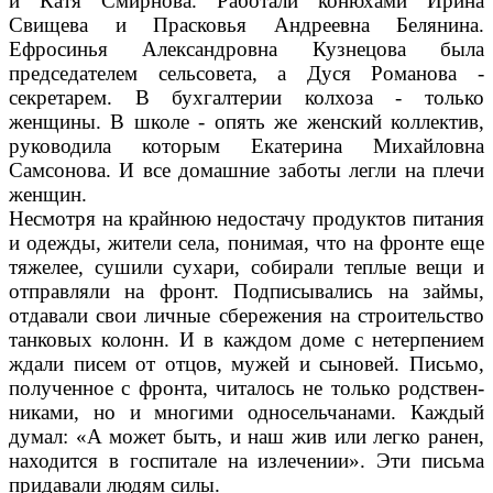
и Катя Смир­нова. Работали конюхами Ирина
Свищева и Прасковья Андреевна Белянина.
Ефросинья Александ­ровна Кузнецова была
председате­лем сельсовета, а Дуся Романова -
секретарем. В бухгалтерии колхо­за - только
женщины. В школе - опять же женский коллектив,
ру­ководила которым Екатерина Ми­хайловна
Самсонова. И все до­машние заботы легли на плечи
женщин.
Несмотря на крайнюю недоста­чу продуктов питания
и одежды, жители села, понимая, что на фронте еще
тяжелее, сушили су­хари, собирали теплые вещи и
отправляли на фронт. Подписы­вались на займы,
отдавали свои личные сбережения на строитель­ство
танковых колонн. И в каж­дом доме с нетерпением
ждали писем от отцов, мужей и сыно­вей. Письмо,
полученное с фрон­та, читалось не только родствен­
никами, но и многими односель­чанами. Каждый
думал: «А может быть, и наш жив или легко ра­нен,
находится в госпитале на излечении». Эти письма
придава­ли людям силы.