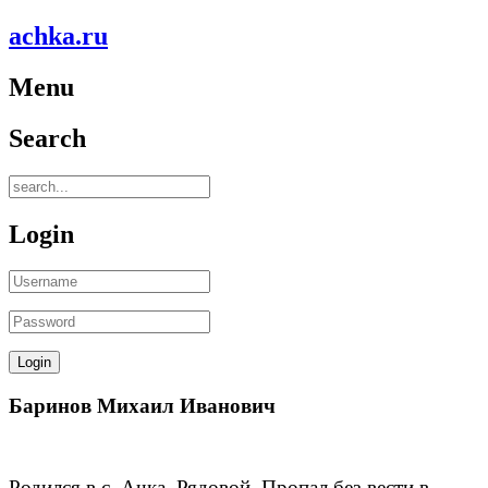
achka.ru
Menu
Search
Login
Баринов Михаил Иванович
Родился в с. Ачка. Рядовой. Пропал без вести в