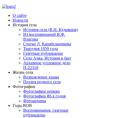
О сайте
Новости
История села
История села (В.Н. Кудряшов)
Из воспоминаний В.Ф.
Власова
Статьи Д. Карабельникова
Трагедия 1959 года
Газетные публикации
Село Ачка. История и быт
Архивное уголовное дело
П-22318
Жизнь села
Возрождение храма
Поэзия родного села
Фотографии
Фотографии церкви
Фотографии 80-х годов
Фотоархивы
Годы ВОВ
Воспоминания, газетные
публикации