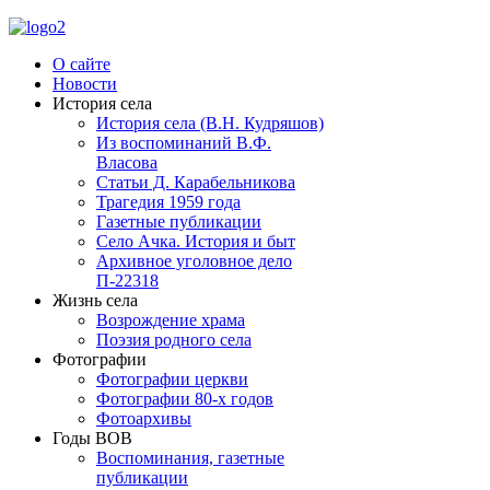
О сайте
Новости
История села
История села (В.Н. Кудряшов)
Из воспоминаний В.Ф.
Власова
Статьи Д. Карабельникова
Трагедия 1959 года
Газетные публикации
Село Ачка. История и быт
Архивное уголовное дело
П-22318
Жизнь села
Возрождение храма
Поэзия родного села
Фотографии
Фотографии церкви
Фотографии 80-х годов
Фотоархивы
Годы ВОВ
Воспоминания, газетные
публикации