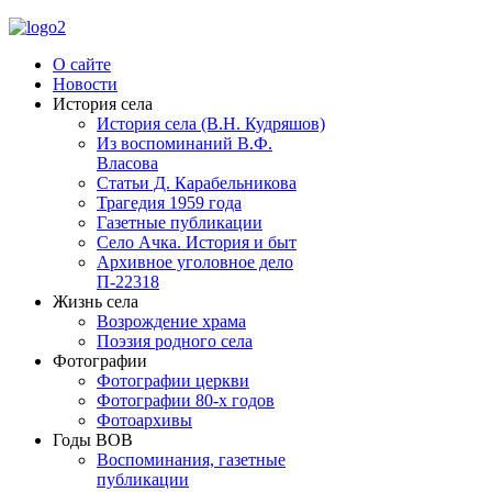
О сайте
Новости
История села
История села (В.Н. Кудряшов)
Из воспоминаний В.Ф.
Власова
Статьи Д. Карабельникова
Трагедия 1959 года
Газетные публикации
Село Ачка. История и быт
Архивное уголовное дело
П-22318
Жизнь села
Возрождение храма
Поэзия родного села
Фотографии
Фотографии церкви
Фотографии 80-х годов
Фотоархивы
Годы ВОВ
Воспоминания, газетные
публикации