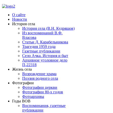
О сайте
Новости
История села
История села (В.Н. Кудряшов)
Из воспоминаний В.Ф.
Власова
Статьи Д. Карабельникова
Трагедия 1959 года
Газетные публикации
Село Ачка. История и быт
Архивное уголовное дело
П-22318
Жизнь села
Возрождение храма
Поэзия родного села
Фотографии
Фотографии церкви
Фотографии 80-х годов
Фотоархивы
Годы ВОВ
Воспоминания, газетные
публикации