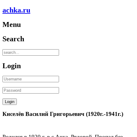
achka.ru
Menu
Search
Login
Киселёв Василий Григорьевич (1920г.-1941г.)
Родился в 1920 г. в с.Ачка. Рядовой. Пропал без