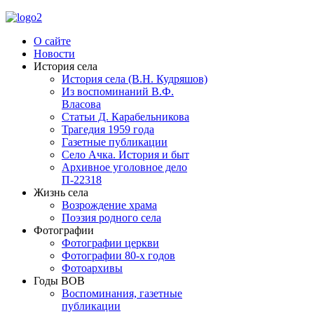
О сайте
Новости
История села
История села (В.Н. Кудряшов)
Из воспоминаний В.Ф.
Власова
Статьи Д. Карабельникова
Трагедия 1959 года
Газетные публикации
Село Ачка. История и быт
Архивное уголовное дело
П-22318
Жизнь села
Возрождение храма
Поэзия родного села
Фотографии
Фотографии церкви
Фотографии 80-х годов
Фотоархивы
Годы ВОВ
Воспоминания, газетные
публикации