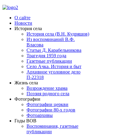
О сайте
Новости
История села
История села (В.Н. Кудряшов)
Из воспоминаний В.Ф.
Власова
Статьи Д. Карабельникова
Трагедия 1959 года
Газетные публикации
Село Ачка. История и быт
Архивное уголовное дело
П-22318
Жизнь села
Возрождение храма
Поэзия родного села
Фотографии
Фотографии церкви
Фотографии 80-х годов
Фотоархивы
Годы ВОВ
Воспоминания, газетные
публикации