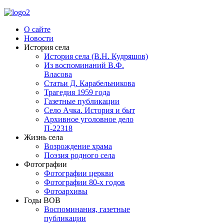
О сайте
Новости
История села
История села (В.Н. Кудряшов)
Из воспоминаний В.Ф.
Власова
Статьи Д. Карабельникова
Трагедия 1959 года
Газетные публикации
Село Ачка. История и быт
Архивное уголовное дело
П-22318
Жизнь села
Возрождение храма
Поэзия родного села
Фотографии
Фотографии церкви
Фотографии 80-х годов
Фотоархивы
Годы ВОВ
Воспоминания, газетные
публикации