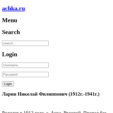
achka.ru
Menu
Search
Login
Ларин Николай Филиппович (1912г.-1941г.)
Родился в 1912 году, с. Ачка. Рядовой. Пропал без