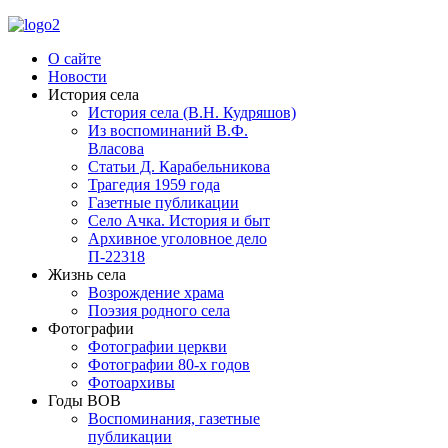
О сайте
Новости
История села
История села (В.Н. Кудряшов)
Из воспоминаний В.Ф.
Власова
Статьи Д. Карабельникова
Трагедия 1959 года
Газетные публикации
Село Ачка. История и быт
Архивное уголовное дело
П-22318
Жизнь села
Возрождение храма
Поэзия родного села
Фотографии
Фотографии церкви
Фотографии 80-х годов
Фотоархивы
Годы ВОВ
Воспоминания, газетные
публикации