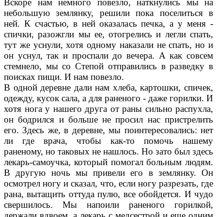
Вскоре нам немного повезло, наткнулись мы на
небольшую землянку, решили пока посе­литься в
ней. К счастью, в ней оказалась печ­ка, а у меня -
спички, разожгли мы ее, отогре­лись и легли спать,
тут же уснули, хотя одно­му наказали не спать, но и
он уснул, так и про­спали до вечера. А как совсем
стемнело, мы со Степой отправились в разведку в
поисках пищи. И нам повезло.
В одной деревне дали нам хлеба, картошки, спичек,
одежду, кусок сала, а для раненого - даже горилки. И
хотя нога у нашего друга от раны сильно распухла,
он бодрился и больше не просил нас пристрелить
его. Здесь же, в деревне, мы поинтересовались: нет
ли где вра­ча, чтобы как-то помочь нашему
раненому, но таковых не нашлось. Но зато был здесь
лекарь-самоучка, который помогал больным лю­дям.
В другую ночь мы привели его в землян­ку. Он
осмотрел ногу и сказал, что, если ногу разрезать, где
рана, вытащить оттуда пулю, все обойдется. И чудо
свершилось. Мы напо­или раненого горилкой,
держали вдвоем, а лекарь с медсестрой и еще одним