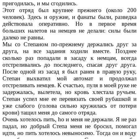
пригодилась, и мы сгодились.
Этот отряд был крупнее прежнего (около 200
человек). Здесь и оружие, и фанаты были, разведка
действовала оперативно. Но в первое время
больших налетов на немцев не делали: силы были
далеко не равны.
Мы со Степаном по-прежнему держались друг за
друга, на все задания ходили вместе. Позднее
сколько раз попадали в засаду к нем­цам, всегда
отстреливались до последнего, спасая друг друга.
После одной из засад я был ранен в правую руку,
Степан выхватил мой автомат и продолжал
отстреливать немцев. К счастью, пуля в моей руке не
задержалась, вылетела, но кровь хлестала ручьем.
Степан успел мне ее перевязать своей рубашкой и
уже слабого (голова сильно кружилась от потери
крови) тащил меня до самого отряда.
Очень хотелось пить, ho и меня не держали. Я не раз
падал, но добрый Степа меня не бро­сил, помогал
идти, но пить хотелось невыно­симо. Тогда он и воду