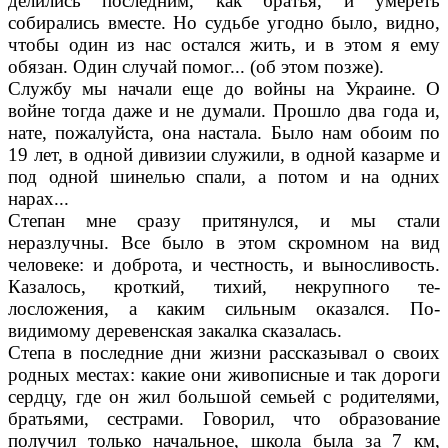
делились последним, как братья, и уме­реть
собирались вместе. Но судьбе угодно было, видно,
чтобы один из нас остался жить, и в этом я ему
обязан. Один случай помог... (об этом позже).
Службу мы начали еще до войны на Украи­не. О
войне тогда даже и не думали. Прошло два года и,
нате, пожалуйста, она настала. Было нам обоим по
19 лет, в одной дивизии служили, в одной казарме и
под одной шине­лью спали, а потом и на одних
нарах...
Степан мне сразу притянулся, и мы стали
неразлучны. Все было в этом скромном на вид
человеке: и доброта, и честность, и выносли­вость.
Казалось, кроткий, тихий, некрупного те­
лосложения, а каким сильным оказался. По-
видимому деревенская закалка сказалась.
Степа в последние дни жизни рассказывал о своих
родных местах: какие они живописные и так дороги
сердцу, где он жил большой се­мьей с родителями,
братьями, сестрами. Го­ворил, что образование
получил только началь­ное, школа была за 7 км,