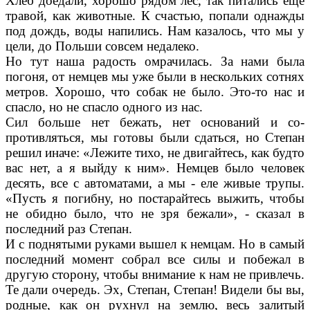
Хлеб доедали, хорошо рядом лес, так пита­лись еще
травой, как животные. К счастью, попали однажды
под дождь, воды напились. Нам казалось, что мы у
цели, до Польши со­всем недалеко.
Но тут наша радость омрачилась. За нами была
погоня, от немцев мы уже были в не­скольких сотнях
метров. Хорошо, что собак не было. Это-то нас и
спасло, но не спасло одно­го из нас.
Сил больше нет бежать, нет оснований и со­
противляться, мы готовы были сдаться, но Сте­пан
решил иначе: «Лежите тихо, не двигайтесь, как будто
вас нет, а я выйду к ним». Немцев было человек
десять, все с автоматами, а мы - еле живые трупы.
«Пусть я погибну, но по­старайтесь выжить, чтобы
не обидно было, что не зря бежали», - сказал в
последний раз Сте­пан.
И с поднятыми руками вышел к немцам. Но в самый
последний момент собрал все силы и побежал в
другую сторону, чтобы внимание к нам не привлечь.
Те дали очередь. Эх, Сте­пан, Степан! Видели бы вы,
родные, как он рухнул на землю, весь залитый