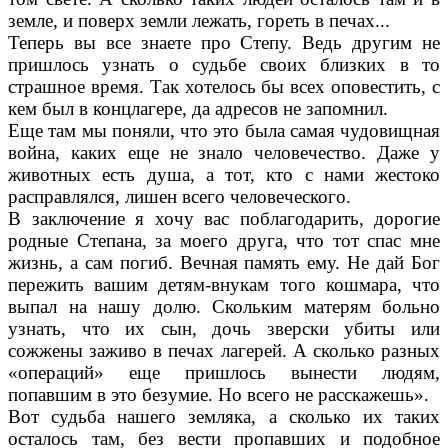
земле, и поверх земли лежать, гореть в печах...
Теперь вы все знаете про Степу. Ведь дру­гим не
пришлось узнать о судьбе своих близ­ких в то
страшное время. Так хотелось бы всех оповестить, с
кем был в концлагере, да адре­сов не запомнил.
Еще там мы поняли, что это была самая чу­довищная
война, каких еще не знало челове­чество. Даже у
животных есть душа, а тот, кто с нами жестоко
расправлялся, лишен всего человеческого.
В заключение я хочу вас поблагодарить, дорогие
родные Степана, за моего друга, что тот спас мне
жизнь, а сам погиб. Вечная память ему. Не дай Бог
пережить вашим детям-внукам того кошмара, что
выпал на нашу долю. Скольким матерям больно
узнать, что их сын, дочь зверски убиты или
сожжены заживо в пе­чах лагерей. А сколько разных
«операций» еще пришлось вынести людям,
попавшим в это безумие. Но всего не расскажешь».
Вот судьба нашего земляка, а сколько их та­ких
осталось там, без вести пропавших и по­добное