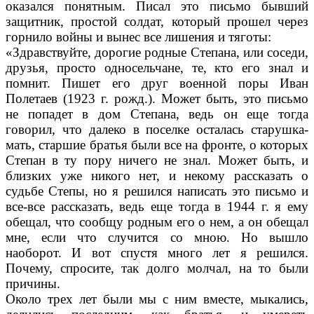
оказался понятным. Писал это письмо бывший
защитник, про­стой солдат, который прошел через
горни­ло войны и вынес все лишения и тяготы:
«Здравствуйте, дорогие родные Степана, или соседи,
друзья, просто односель­чане, те, кто его знал и
помнит. Пишет его друг военной поры Иван
Полетаев (1923 г. рожд.). Может быть, это письмо
не попадет в дом Сте­пана, ведь он еще тогда
говорил, что далеко в поселке осталась старушка-
мать, старшие бра­тья были все на фронте, о которых
Степан в ту пору ничего не знал. Может быть, и
близких уже никого нет, и некому рассказать о
судьбе Степы, но я решился написать это письмо и
все-все рассказать, ведь еще тогда в 1944 г. я ему
обещал, что сообщу родным его о нем, а он обещал
мне, если что случится со мною. Но вышло
наоборот. И вот спустя много лет я решился.
Почему, спросите, так долго молчал, на то были
причины.
Около трех лет были мы с ним вместе, мыка­лись,