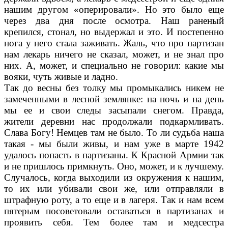
нашим дру­гом «оперировали». Но это было еще
через два дня после осмотра. Наш раненый
крепился, сто­нал, но выдержал и это. И постепенно
нога у него стала заживать. Жаль, что про партизан
нам лекарь ничего не сказал, может, и не знал про
них. А, может, и специально не говорил: какие мы
вояки, чуть живые и ладно.
Так до весны без толку мы промыкались ни­кем не
замеченными в лесной землянке: на ночь и на день
мы ее и свои следы засыпали снегом. Правда,
жители деревни нас продол­жали подкармливать.
Слава Богу! Немцев там не было. То ли судьба наша
такая - мы были живы, и нам уже в марте 1942
удалось попасть в партизаны. К Красной Армии так
и не при­шлось примкнуть. Оно, может, и к лучшему.
Случалось, когда выходили из окружения к на­шим,
то их или убивали свои же, или отправля­ли в
штрафную роту, а то еще и в лагеря. Так и нам всем
пятерым посоветовали оставаться в партизанах и
проявить себя. Тем более там и медсестра