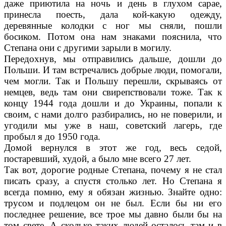
даже приютила на ночь и день в глухом сарае,
принесла поесть, дала кой-какую одежду,
деревянные колодки с ног мы сняли, пошли
босиком. Потом она нам зна­ками пояснила, что
Степана они с другими за­рыли в могилу.
Передохнув, мы отправились дальше, дош­ли до
Польши. И там встречались добрые люди, помогали,
чем могли. Так и Польшу пе­решли, скрываясь от
немцев, ведь там они свирепствовали тоже. Так к
концу 1944 года дошли и до Украины, попали к
своим, с нами долго разбирались, но не поверили, и
угодили мы уже в наш, советский лагерь, где
пробыл я до 1950 года.
Домой вернулся в этот же год, весь седой,
постаревший, худой, а было мне всего 27 лет.
Так вот, дорогие родные Степана, почему я не стал
писать сразу, а спустя столько лет. Но Степана я
всегда помню, ему я обязан жизнью. Знайте одно:
трусом и подлецом он не был. Если бы ни его
последнее решение, все трое мы давно были бы на
том свете. А сколько таких людей осталось там и в