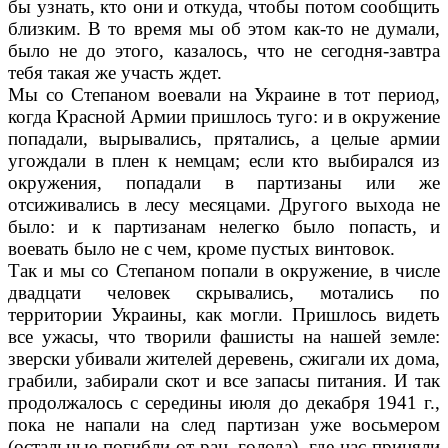
бы узнать, кто они и откуда, чтобы потом сооб­щить
близким. В то время мы об этом как-то не думали,
было не до этого, казалось, что не сегодня-завтра
тебя такая же участь ждет.
Мы со Степаном воевали на Украине в тот период,
когда Красной Армии пришлось туго: и в окружение
попадали, вырывались, прята­лись, а целые армии
угождали в плен к нем­цам; если кто выбирался из
окружения, попа­дали в партизаны или же
отсиживались в лесу месяцами. Другого выхода не
было: и к парти­занам нелегко было попасть, и
воевать было не с чем, кроме пустых винтовок.
Так и мы со Степаном попали в окружение, в числе
двадцати человек скрывались, мотались по
территории Украины, как могли. Пришлось видеть
все ужасы, что творили фашисты на на­шей земле:
зверски убивали жителей деревень, сжигали их дома,
грабили, забирали скот и все запасы питания. И так
продолжалось с середи­ны июля до декабря 1941 г.,
пока не напали на след партизан уже восьмером
(остальные по­гибли от ран, голода), где нас приняли