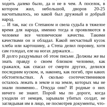
ходить далеко было, да и не в чем. А поселок, в
котором жил, не­большой, дворов 20-25
насчитывалось, но ка­кой был дружный и добрый
народ.
... И так, нас со Степаном и свела судьба в тяжелое
время для народа, именно тогда и проявляются в
человеке все человеческие ка­чества. Такими
качествами он и обладал. Ка­кой несчастный кусок
хлеба или картошину, а Степа делил поровну, хотя
сам голодал, еле на ногах держался...
Я долго раздумывал об этом письме. Должны же вы
знать правду о своем близ­ком человеке, как
сражался, как спасал от смерти других, делился
последним куском, и, наконец, как погиб, при каких
обстоятельствах. А сколько соотечественников
осталось лежать в земле и на земле, которых мы не
знали по­именно... Откуда они? И родные о них
ничего не знают. Порой мы по дороге, когда
уходили от немцев, зарывали убитых солдат, не
загля­дывая им в лицо, не посмотрев документы, что­