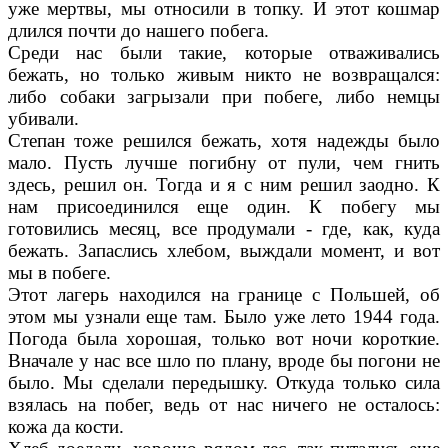
уже мертвы, мы относили в топку. И этот кошмар
длился почти до нашего побега.
Среди нас были такие, которые отваживались
бежать, но только живым никто не возвращал­ся:
либо собаки загрызали при побеге, либо немцы
убивали.
Степан тоже решился бежать, хотя надежды было
мало. Пусть лучше погибну от пули, чем гнить
здесь, решил он. Тогда и я с ним решил заодно. К
нам присоединился еще один. К побегу мы
готовились месяц, все продумали - где, как, куда
бежать. Запаслись хлебом, выж­дали момент, и вот
мы в побеге.
Этот лагерь находился на границе с Польшей, об
этом мы узнали еще там. Было уже лето 1944 года.
Погода была хоро­шая, только вот ночи короткие.
Вначале у нас все шло по плану, вроде бы погони не
было. Мы сделали передышку. Откуда только сила
взялась на побег, ведь от нас ничего не оста­лось:
кожа да кости.