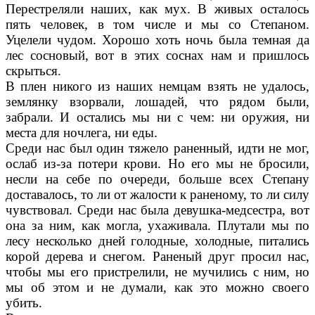
Перестреляли на­ших, как мух. В живых осталось
пять человек, в том числе и мы со Степаном.
Уцелели чу­дом. Хорошо хоть ночь была темная да
лес сосновый, вот в этих соснах нам и пришлось
скрыться.
В плен никого из наших немцам взять не уда­лось,
землянку взорвали, лошадей, что рядом были,
забрали. И остались мы ни с чем: ни оружия, ни
места для ночлега, ни еды.
Среди нас был один тяжело раненный, идти не мог,
ослаб из-за потери крови. Но его мы не бросили,
несли на себе по очереди, больше всех Степану
доставалось, то ли от жалости к раненому, то ли силу
чувствовал. Среди нас была девушка-медсестра, вот
она за ним, как могла, ухаживала. Плутали мы по
лесу не­сколько дней голодные, холодные, питались
корой дерева и снегом. Раненый друг просил нас,
чтобы мы его пристрелили, не мучились с ним, но
мы об этом и не думали, как это мож­но своего
убить.