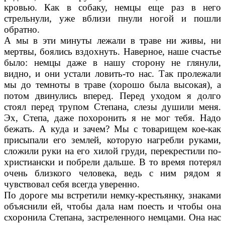
кровью. Как в собаку, немцы еще раз в него
стрельнули, уже вблизи пнули ногой и пошли
обратно.
А мы в эти минуты лежали в траве ни живы, ни
мертвы, боялись вздохнуть. Наверное, наше счастье
было: немцы даже в нашу сторону не глянули,
видно, и они устали ловить-то нас. Так пролежали
мы до темноты в траве (хорошо была высокая), а
потом двинулись вперед. Перед уходом я долго
стоял перед трупом Сте­пана, слезы душили меня.
Эх, Степа, даже похоронить я не мог тебя. Надо
бежать. А куда и зачем? Мы с товарищем кое-как
присыпали его землей, которую нагребли руками,
сложи­ли руки на его хилой груди, перекрестили по-
христиански и побрели дальше. В то время потерял
очень близкого человека, ведь с ним рядом я
чувствовал себя всегда уверенно.
По дороге мы встретили немку-крестьянку, знаками
объяснили ей, чтобы дала нам поесть и чтобы она
схоронила Степана, застреленно­го немцами. Она нас