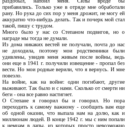
раздобыл, напоил меня. Силы вроде бы
прибавились. Только уже в от­ряде мне обработали
рану. Но рука до сих пор у меня дрожит, не могу ей
аккуратно что-нибудь делать. Так и почерк мой стал
такой, пишу с трудом.
Много было у нас со Степаном подвигов, но о
награде мы тогда не думали.
Из дома никаких вестей не получали, почта до нас
не доходила, поэтому мои родственни­ки были
удивлены, увидев меня живым после войны, ведь
они еще в 1941 г. получили изве­щение - пропал без
вести. Но мои родные ве­рили, что я вернусь. И мне
повезло.
На войне, как на войне: одни погибают, другие
выживают. Так было и с нами. Сколько от смерти ни
беги - она все равно на­стигнет.
О Степане я говорил бы и говорил. Но пора
переходить к самому важному - сообщить вам еще
об одной оказии, что выпала нам на долю, как и
миллионам людей. В конце 1942 г. мы с ним попали
к немцам в лапы, из которых просто невозможно