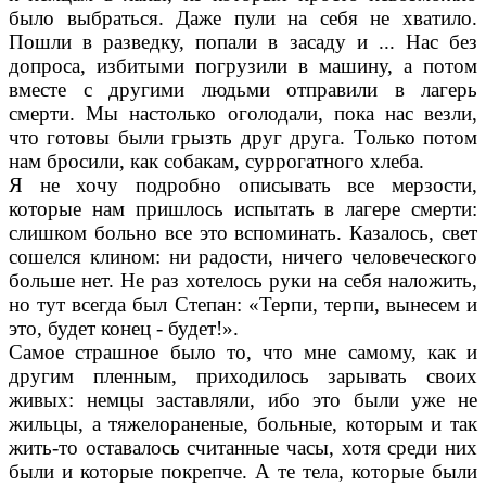
было выбраться. Даже пули на себя не хватило.
Пошли в разведку, попали в засаду и ... Нас без
допроса, избитыми по­грузили в машину, а потом
вместе с другими людьми отправили в лагерь
смерти. Мы на­столько оголодали, пока нас везли,
что готовы были грызть друг друга. Только потом
нам бро­сили, как собакам, суррогатного хлеба.
Я не хочу подробно описывать все мерзос­ти,
которые нам пришлось испытать в лагере смерти:
слишком больно все это вспоминать. Казалось, свет
сошелся клином: ни радости, ничего человеческого
больше нет. Не раз хо­телось руки на себя наложить,
но тут всегда был Степан: «Терпи, терпи, вынесем и
это, бу­дет конец - будет!».
Самое страшное было то, что мне самому, как и
другим пленным, приходилось зарывать своих
живых: немцы заставляли, ибо это были уже не
жильцы, а тяжелораненые, больные, которым и так
жить-то оставалось считанные часы, хотя среди них
были и которые покреп­че. А те тела, которые были