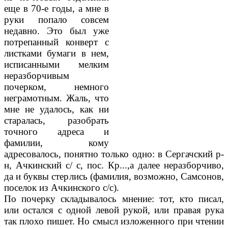
еще в 70-е годы, а мне в
руки попало совсем
недавно. Это был уже
потрепанный конверт с
листками бумаги в нем,
исписан­ными мелким
неразборчивым
почерком, немно­го
неграмотным. Жаль, что
мне не удалось, как ни
старалась, разобрать
точного адре­са и
фамилии, кому
адресовалось, понятно только одно: в Сергачский р-
н, Ачкинский с/ с, пос. Кр...,а далее неразборчиво,
да и буквы стерлись (фамилия, возможно, Самсонов,
поселок из Ачкинского с/с).
По почерку складывалось мнение: тот, кто писал,
или остался с одной левой рукой, или правая рука
так плохо пишет. Но смысл из­ложенного при чтении