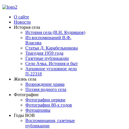
О сайте
Новости
История села
История села (В.Н. Кудряшов)
Из воспоминаний В.Ф.
Власова
Статьи Д. Карабельникова
Трагедия 1959 года
Газетные публикации
Село Ачка. История и быт
Архивное уголовное дело
П-22318
Жизнь села
Возрождение храма
Поэзия родного села
Фотографии
Фотографии церкви
Фотографии 80-х годов
Фотоархивы
Годы ВОВ
Воспоминания, газетные
публикации