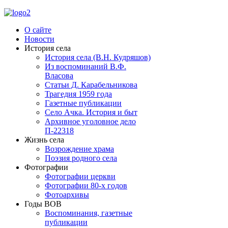
О сайте
Новости
История села
История села (В.Н. Кудряшов)
Из воспоминаний В.Ф.
Власова
Статьи Д. Карабельникова
Трагедия 1959 года
Газетные публикации
Село Ачка. История и быт
Архивное уголовное дело
П-22318
Жизнь села
Возрождение храма
Поэзия родного села
Фотографии
Фотографии церкви
Фотографии 80-х годов
Фотоархивы
Годы ВОВ
Воспоминания, газетные
публикации