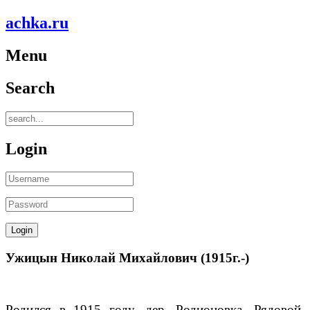
achka.ru
Menu
Search
Login
Ужицын Николай Михайлович (1915г.-)
Родился в 1915 году, дер. Родионовка. Рядовой.