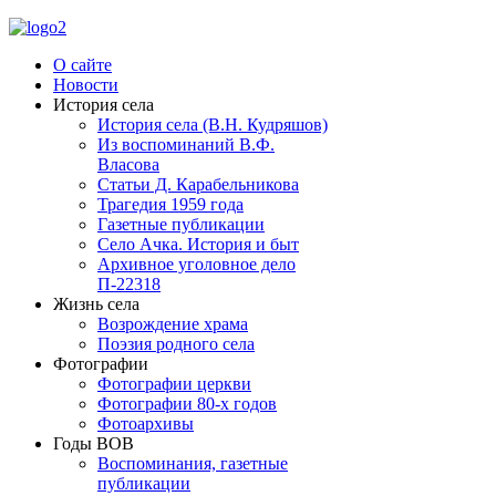
О сайте
Новости
История села
История села (В.Н. Кудряшов)
Из воспоминаний В.Ф.
Власова
Статьи Д. Карабельникова
Трагедия 1959 года
Газетные публикации
Село Ачка. История и быт
Архивное уголовное дело
П-22318
Жизнь села
Возрождение храма
Поэзия родного села
Фотографии
Фотографии церкви
Фотографии 80-х годов
Фотоархивы
Годы ВОВ
Воспоминания, газетные
публикации