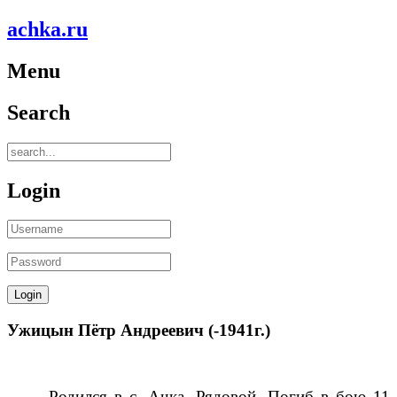
achka.ru
Menu
Search
Login
Ужицын Пётр Андреевич (-1941г.)
Родился в с. Ачка. Рядовой. Погиб в бою 11