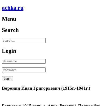
achka.ru
Menu
Search
Login
Воронин Иван Григорьевич (1915г.-1941г.)
Родился в 1915 году, с. Ачка. Рядовой. Пропал без