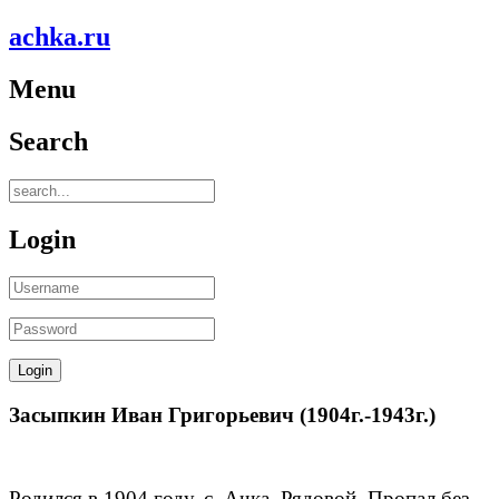
achka.ru
Menu
Search
Login
Засыпкин Иван Григорьевич (1904г.-1943г.)
Родился в 1904 году, с. Ачка. Рядовой. Пропал без