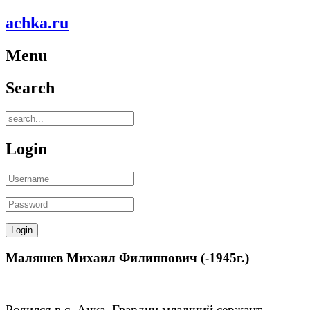
achka.ru
Menu
Search
Login
Маляшев Михаил Филиппович (-1945г.)
Родился в с. Ачка. Гвардии младший сержант.