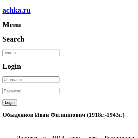
achka.ru
Menu
Search
Login
Обыденнов Иван Филиппович (1918г.-1943г.)
Родился в 1918 году, дер. Родионовка.