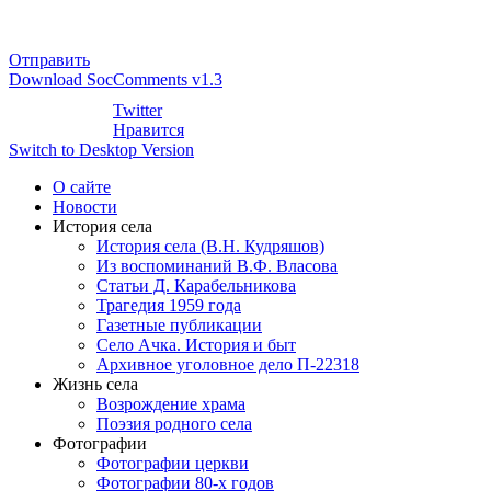
Отправить
Download SocComments v1.3
Twitter
Нравится
Switch to Desktop Version
О сайте
Новости
История села
История села (В.Н. Кудряшов)
Из воспоминаний В.Ф. Власова
Статьи Д. Карабельникова
Трагедия 1959 года
Газетные публикации
Село Ачка. История и быт
Архивное уголовное дело П-22318
Жизнь села
Возрождение храма
Поэзия родного села
Фотографии
Фотографии церкви
Фотографии 80-х годов