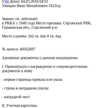
0
#4
Денис
04.03.2018 04:52
Ужицин Иван Михайлович 1922г.р.
Звание: гв. лейтенант
в РККА с 1940 года Место призыва: Сергачский РВК,
Горьковская обл., Сергачский р-н
Место службы: 162 гв. бап 8 гв. бад
№ записи: 40562687
Архивные документы о данном награждении
I. Приказ(указ) о награждении и сопроводительны
е
документы к нему
- первая страница приказа или указа
- строка в наградном списке
- наградной лист
II. Учетная картотека