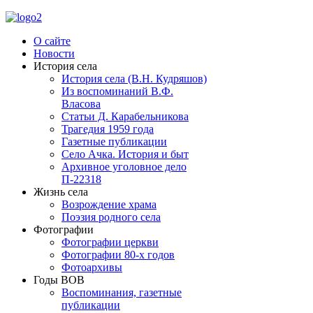
О сайте
Новости
История села
История села (В.Н. Кудряшов)
Из воспоминаний В.Ф.
Власова
Статьи Д. Карабельникова
Трагедия 1959 года
Газетные публикации
Село Ачка. История и быт
Архивное уголовное дело
П-22318
Жизнь села
Возрождение храма
Поэзия родного села
Фотографии
Фотографии церкви
Фотографии 80-х годов
Фотоархивы
Годы ВОВ
Воспоминания, газетные
публикации