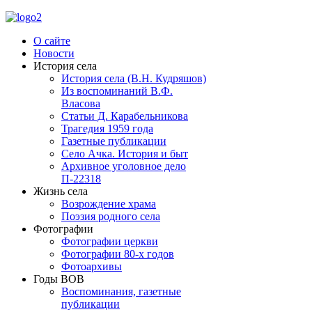
О сайте
Новости
История села
История села (В.Н. Кудряшов)
Из воспоминаний В.Ф.
Власова
Статьи Д. Карабельникова
Трагедия 1959 года
Газетные публикации
Село Ачка. История и быт
Архивное уголовное дело
П-22318
Жизнь села
Возрождение храма
Поэзия родного села
Фотографии
Фотографии церкви
Фотографии 80-х годов
Фотоархивы
Годы ВОВ
Воспоминания, газетные
публикации