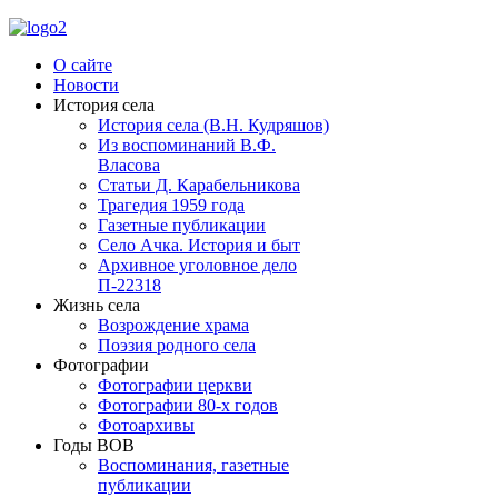
О сайте
Новости
История села
История села (В.Н. Кудряшов)
Из воспоминаний В.Ф.
Власова
Статьи Д. Карабельникова
Трагедия 1959 года
Газетные публикации
Село Ачка. История и быт
Архивное уголовное дело
П-22318
Жизнь села
Возрождение храма
Поэзия родного села
Фотографии
Фотографии церкви
Фотографии 80-х годов
Фотоархивы
Годы ВОВ
Воспоминания, газетные
публикации