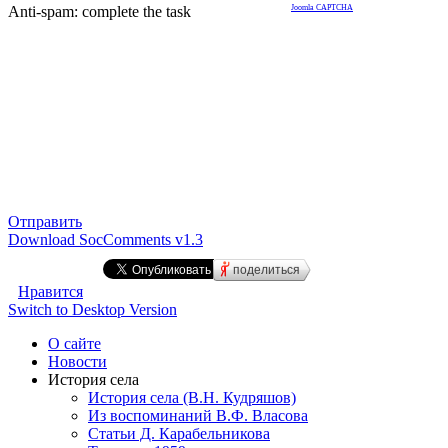
Anti-spam: complete the task
Joomla CAPTCHA
Отправить
Download SocComments v1.3
поделиться
Нравится
Switch to Desktop Version
О сайте
Новости
История села
История села (В.Н. Кудряшов)
Из воспоминаний В.Ф. Власова
Статьи Д. Карабельникова