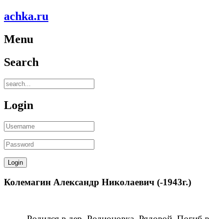
achka.ru
Menu
Search
Login
Колемагин Александр Николаевич (-1943г.)
Родился в дер. Родионовка. Рядовой. Погиб в