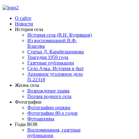
О сайте
Новости
История села
История села (В.Н. Кудряшов)
Из воспоминаний В.Ф.
Власова
Статьи Д. Карабельникова
Трагедия 1959 года
Газетные публикации
Село Ачка. История и быт
Архивное уголовное дело
П-22318
Жизнь села
Возрождение храма
Поэзия родного села
Фотографии
Фотографии церкви
Фотографии 80-х годов
Фотоархивы
Годы ВОВ
Воспоминания, газетные
публикации