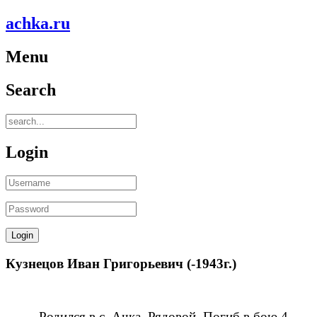
achka.ru
Menu
Search
Login
Кузнецов Иван Григорьевич (-1943г.)
Родился в с. Ачка. Рядовой. Погиб в бою 4