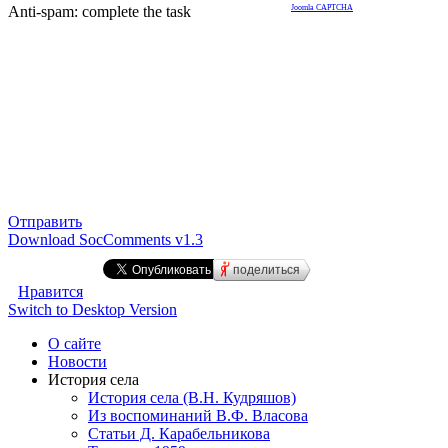
Anti-spam: complete the task
Joomla CAPTCHA
Отправить
Download SocComments v1.3
поделиться
Нравится
Switch to Desktop Version
О сайте
Новости
История села
История села (В.Н. Кудряшов)
Из воспоминаний В.Ф. Власова
Статьи Д. Карабельникова