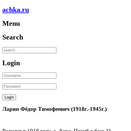
achka.ru
Menu
Search
Login
Ларин Фёдор Тимофеевич (1918г.-1945г.)
Родился в 1918 году, с. Ачка. Погиб в бою 11