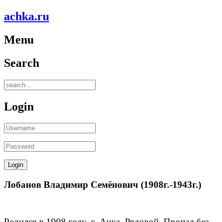
achka.ru
Menu
Search
Login
Лобанов Владимир Семёнович (1908г.-1943г.)
Родился в 1908 году, с. Ачка. Рядовой. Пропал без