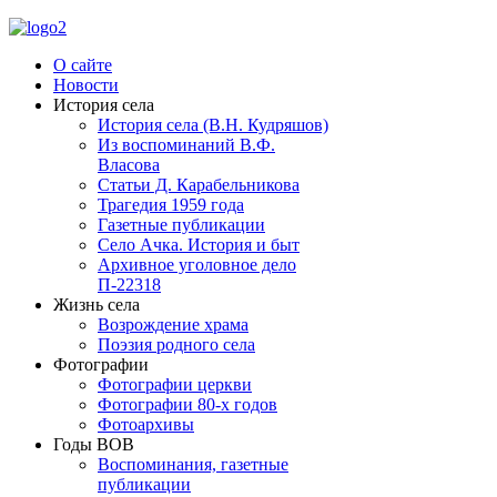
О сайте
Новости
История села
История села (В.Н. Кудряшов)
Из воспоминаний В.Ф.
Власова
Статьи Д. Карабельникова
Трагедия 1959 года
Газетные публикации
Село Ачка. История и быт
Архивное уголовное дело
П-22318
Жизнь села
Возрождение храма
Поэзия родного села
Фотографии
Фотографии церкви
Фотографии 80-х годов
Фотоархивы
Годы ВОВ
Воспоминания, газетные
публикации