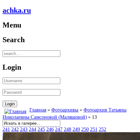
achka.ru
Menu
Search
Login
Главная
»
Фотоархивы
»
Фотоархив Татьяны
Николаевны Самсоновой (Маляшовой)
» 13
241
242
243
244
245
246
247
248
249
250
251
252