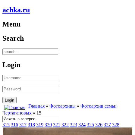
achka.ru
Menu
Search
Login
Главная
»
Фотоархивы
»
Фотоархив семьи
Чертагановых
» 15
315
316
317
318
319
320
321
322
323
324
325
326
327
328