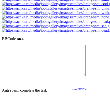
BBCode
вкл.
Anti-spam: complete the task
Joomla CAPTCHA