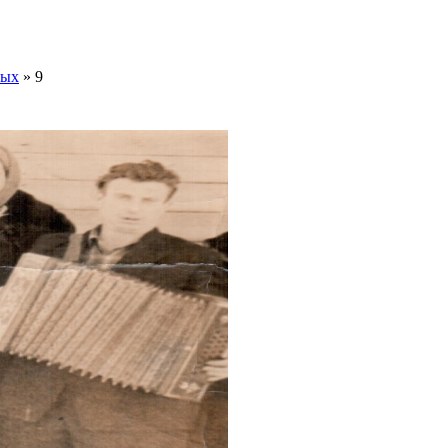
ных
» 9