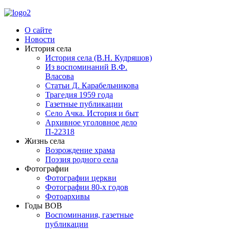
О сайте
Новости
История села
История села (В.Н. Кудряшов)
Из воспоминаний В.Ф.
Власова
Статьи Д. Карабельникова
Трагедия 1959 года
Газетные публикации
Село Ачка. История и быт
Архивное уголовное дело
П-22318
Жизнь села
Возрождение храма
Поэзия родного села
Фотографии
Фотографии церкви
Фотографии 80-х годов
Фотоархивы
Годы ВОВ
Воспоминания, газетные
публикации