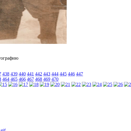
7
438
439
440
441
442
443
444
445
446
447
3
464
465
466
467
468
469
470