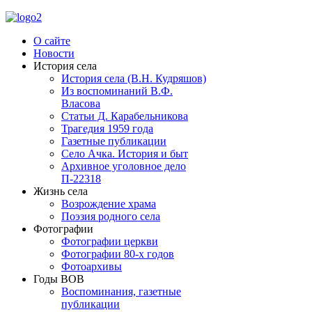
О сайте
Новости
История села
История села (В.Н. Кудряшов)
Из воспоминаний В.Ф.
Власова
Статьи Д. Карабельникова
Трагедия 1959 года
Газетные публикации
Село Ачка. История и быт
Архивное уголовное дело
П-22318
Жизнь села
Возрождение храма
Поэзия родного села
Фотографии
Фотографии церкви
Фотографии 80-х годов
Фотоархивы
Годы ВОВ
Воспоминания, газетные
публикации