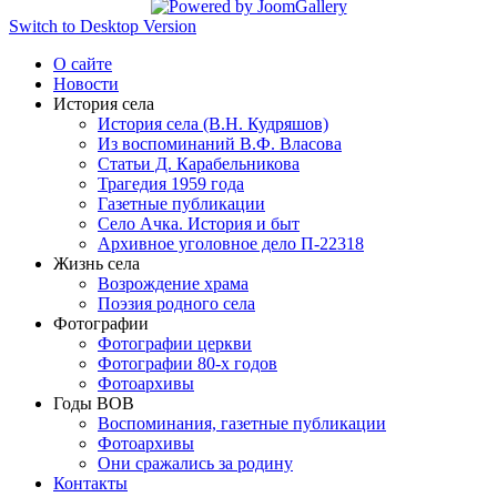
Switch to Desktop Version
О сайте
Новости
История села
История села (В.Н. Кудряшов)
Из воспоминаний В.Ф. Власова
Статьи Д. Карабельникова
Трагедия 1959 года
Газетные публикации
Село Ачка. История и быт
Архивное уголовное дело П-22318
Жизнь села
Возрождение храма
Поэзия родного села
Фотографии
Фотографии церкви
Фотографии 80-х годов
Фотоархивы
Годы ВОВ
Воспоминания, газетные публикации
Фотоархивы
Они сражались за родину
Контакты