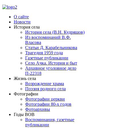
О сайте
Новости
История села
История села (В.Н. Кудряшов)
Из воспоминаний В.Ф.
Власова
Статьи Д. Карабельникова
Трагедия 1959 года
Газетные публикации
Село Ачка. История и быт
Архивное уголовное дело
П-22318
Жизнь села
Возрождение храма
Поэзия родного села
Фотографии
Фотографии церкви
Фотографии 80-х годов
Фотоархивы
Годы ВОВ
Воспоминания, газетные
публикации