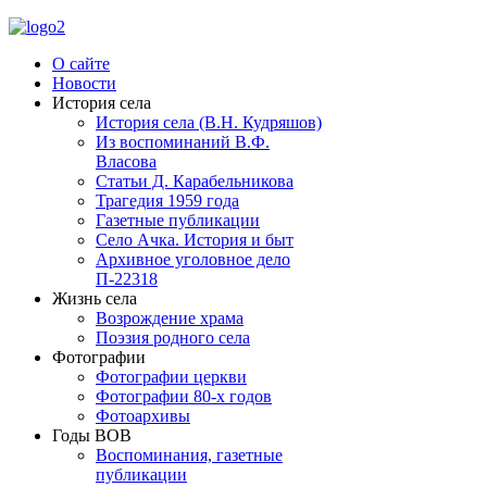
О сайте
Новости
История села
История села (В.Н. Кудряшов)
Из воспоминаний В.Ф.
Власова
Статьи Д. Карабельникова
Трагедия 1959 года
Газетные публикации
Село Ачка. История и быт
Архивное уголовное дело
П-22318
Жизнь села
Возрождение храма
Поэзия родного села
Фотографии
Фотографии церкви
Фотографии 80-х годов
Фотоархивы
Годы ВОВ
Воспоминания, газетные
публикации