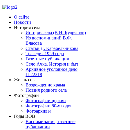
О сайте
Новости
История села
История села (В.Н. Кудряшов)
Из воспоминаний В.Ф.
Власова
Статьи Д. Карабельникова
Трагедия 1959 года
Газетные публикации
Село Ачка. История и быт
Архивное уголовное дело
П-22318
Жизнь села
Возрождение храма
Поэзия родного села
Фотографии
Фотографии церкви
Фотографии 80-х годов
Фотоархивы
Годы ВОВ
Воспоминания, газетные
публикации