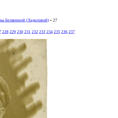
ны Беляниной (Ладиловой)
» 27
7
228
229
230
231
232
233
234
235
236
237