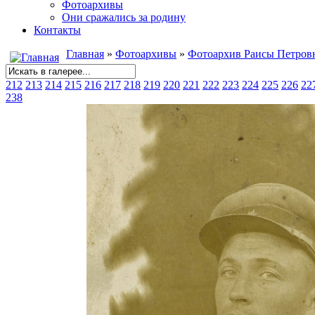
Фотоархивы
Они сражались за родину
Контакты
Главная
»
Фотоархивы
»
Фотоархив Раисы Петров
212
213
214
215
216
217
218
219
220
221
222
223
224
225
226
22
238