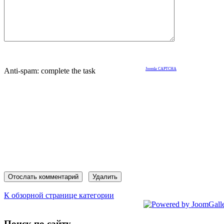
Anti-spam: complete the task
Joomla CAPTCHA
К обзорной странице категории
Поиск по сайту