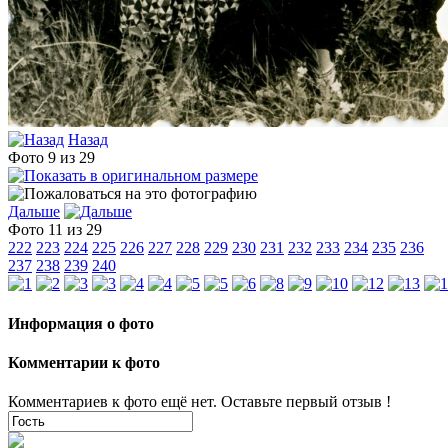
Назад
Фото 9 из 29
Дальше
Фото 11 из 29
222
223
224
225
226
227
228
229
230
231
232
233
234
235
236
237
238
239
240
Информация о фото
Комментарии к фото
Комментариев к фото ещё нет. Оставьте первый отзыв !