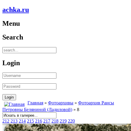
achka.ru
Menu
Search
Login
Главная
»
Фотоархивы
»
Фотоархив Раисы
Петровны Беляниной (Ладиловой)
» 8
212
213
214
215
216
217
218
219
220