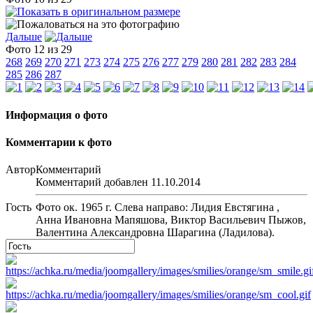
Дальше
Фото 12 из 29
268
269
270
271
273
274
275
276
277
279
280
281
282
283
284
285
286
287
Информация о фото
Комментарии к фото
Автор
Комментарий
Комментарий добавлен 11.10.2014
Гость
Фото ок. 1965 г. Слева направо: Лидия Евстягина ,
Анна Ивановна Мапяшова, Виктор Васильевич Пыжов,
Валентина Александровна Шарагина (Ладилова).