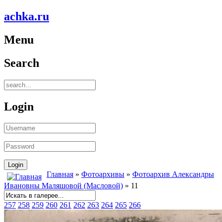
achka.ru
Menu
Search
Login
Главная
»
Фотоархивы
»
Фотоархив Александры
Ивановны Маляшовой (Масловой)
» 11
257
258
259
260
261
262
263
264
265
266