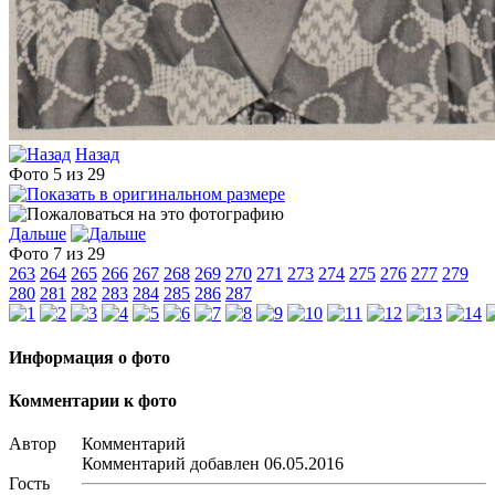
Назад
Фото 5 из 29
Дальше
Фото 7 из 29
263
264
265
266
267
268
269
270
271
273
274
275
276
277
279
280
281
282
283
284
285
286
287
Информация о фото
Комментарии к фото
Автор
Комментарий
Комментарий добавлен 06.05.2016
Гость