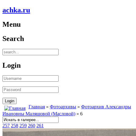
achka.ru
Menu
Search
Login
Главная
»
Фотоархивы
»
Фотоархив Александры
Ивановны Маляшовой (Масловой)
» 6
257
258
259
260
261